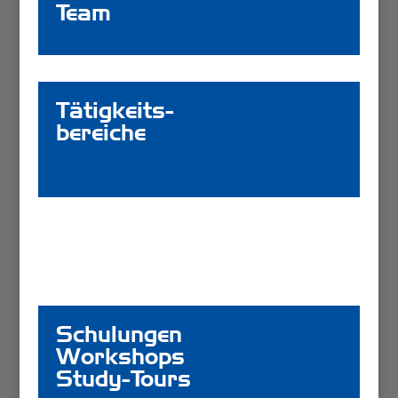
Team
Tätigkeits-
Link – nicht löschen!
bereiche
Schulungen
Link – nicht löschen!
Workshops
Study-Tours